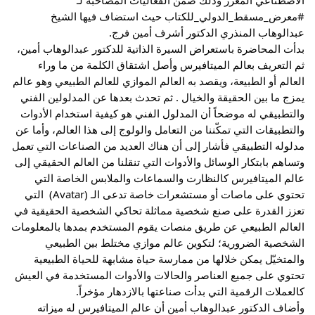
#معرض_مسقط_الدولي_للكتاب
 حيث استضاف فيها الشيخ 
عبدالوهاب المنذري الدكتور أشرف أمين فرج.
بدأت المحاضرة باستعراض السيرة الذاتية للدكتور عبدالوهاب أمين، 
ثم التعريف بعالم الميتافيرس وأصل اشتقاق الكلمة من ما وراء 
العالم أو الطبيعة، ويقصد به 
العالم الموازي للعالم الطبيعي وهو عالم 
يمزج ما بين الحقيقة والخيال . ثم تحدث بعدها عن المدلولين الفني 
والتطبيقي له موضحاً أن المدلول الفني هو كيفية استخدام الأدوات 
والتطبيقات التي تمكّننا من التعامل والولوج إلى هذا العالم، وأما عن 
مدلوله التطبيقي فأشار إلى أن هناك العديد من الصناعات التي تعمل 
وتساهم بابتكار الوسائل والأدوات التي تنقلنا من العالم الحقيقي إلى 
عالم الميتافيرس كالنظارت والسماعات والملابس الخاصة التي 
تحتوي على ماصات أو مستشعرات خاصة تدعى الـ (Avatar)  التي 
تعزز القدرة على صنع شخصية مماثلة تحاكي الشخصية الحقيقية في 
العالم الطبيعي عن طريق منصات يقوم المستخدم بمدها بالمعلومات 
الشخصية الضرورية؛ لتكوين عالم موازي مختلط بين الطبيعي 
والمتخيّل يمكن خلالها من ممارسة حياة مشابهة للحياة الطبيعية 
تحتوي على جميع العناصر والحالات والأدوات المستخدمة في العيش 
كالعملات الرقمية التي بدأت صناعتها بالازدهار مؤخراً.
وأضاف الدكتور عبدالوهاب أمين أن عالم الميتافيرس له ميزاته 