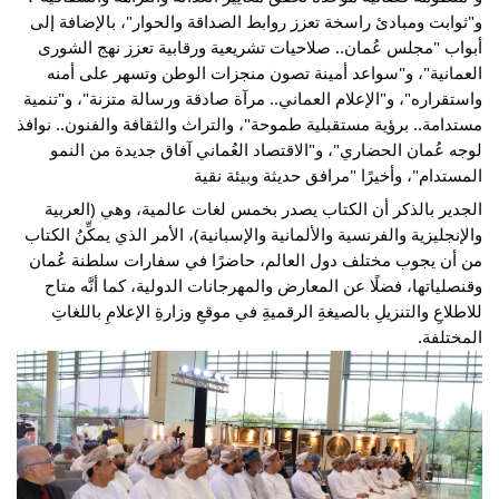
و"ثوابت ومبادئ راسخة تعزز روابط الصداقة والحوار"، بالإضافة إلى 
أبواب "مجلس عُمان.. صلاحيات تشريعية ورقابية تعزز نهج الشورى 
العمانية"، و"سواعد أمينة تصون منجزات الوطن وتسهر على أمنه 
واستقراره"، و"الإعلام العماني.. مرآة صادقة ورسالة متزنة"، و"تنمية 
مستدامة.. برؤية مستقبلية طموحة"، والتراث والثقافة والفنون.. نوافذ 
لوجه عُمان الحضاري"، و"الاقتصاد العُماني آفاق جديدة من النمو 
المستدام"، وأخيرًا "مرافق حديثة وبيئة نقية
الجدير بالذكر أن الكتاب يصدر بخمس لغات عالمية، وهي (العربية 
والإنجليزية والفرنسية والألمانية والإسبانية)، الأمر الذي يمكِّنُ الكتاب 
من أن يجوب مختلف دول العالم، حاضرًا في سفارات سلطنة عُمان 
وقنصلياتها، فضلًا عن المعارض والمهرجانات الدولية، كما أنَّه متاح 
للاطلاعِ والتنزيلِ بالصيغةِ الرقميةِ في موقعِ وزارةِ الإعلامِ باللغاتِ 
المختلفة.