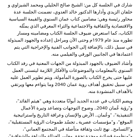
شارك 
في الجلسة كل من: الشيخ صالح الخليلي ومحمد الشيزاوي و 
خلفان الزيدي وأدارها الدكتور خالد العدوي، تضمنت الجلسة عدة 
محاور رئيسة وهي: مضامين كتاب عمان السنوي والقيمة السياسية 
والاقتصادية والثقافية والاجتماعية والثراء المعرفي الذي يمثّله 
الكتاب، كما استعرض ضيوف الجلسة الكتاب ومضامينه ومسار 
تطوره منذ عام 1979م وحتى الآن ومراحل إعداده والجهود المبذولة 
في سبيل ذلك، بالإضافة إلى الجوانب الفنية والإخراجية التي يتم 
اعتمادها في الجانبين الورقي والفيلمي منه.
وأشاد الضيوف بالجهود المبذولة من الجهات المعنية في رفد الكتاب 
السنوي بالمعلومات والموضوعات والأفكار اللازمة ليتسنى العمل 
عليها حتى يخرج الكتاب بالصورة المأمولة، ويتم تطوير العمل عليه 
في سبيل تحقيق أهداف روية عمان 2040 وما يتواءم معها ويرتقي 
بالأهداف المنشودة منه.
ويضم الكتاب في عدده الجديد أبوابًا متعددة وهي "هيثم القائد"، 
و"رؤية عُمان 2040.. وضوح التوجهات وتصاعد وتيرة الأعمال 
التنفيذية"، "وعُمان.. الأرض والإنسان وعراقة التاريخ واستراتيجية 
الموقع"، و"مؤسسات عصرية ـ تجسّد طموحات الرؤية المستقبلية"، 
و"التسامح.. نهج ثابت وثقافة متأصلة في المجتمع العماني"، 
و"منظومة قضائية موحدة تحقق معايير العدالة والنزاهة والشفافية"، 